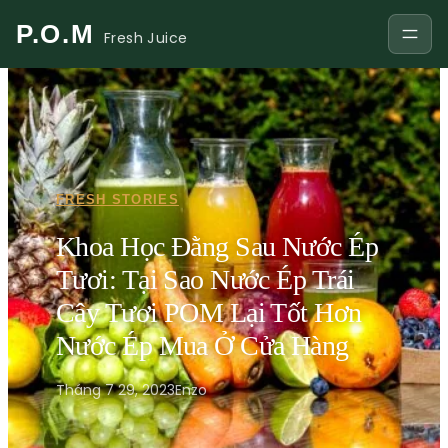
P.O.M
Fresh Juice
FRESH STORIES
Khoa Học Đằng Sau Nước Ép
Tươi: Tại Sao Nước Ép Trái
Cây Tươi POM Lại Tốt Hơn
Nước Ép Mua Ở Cửa Hàng
Tháng 7 29, 2023
Enzo