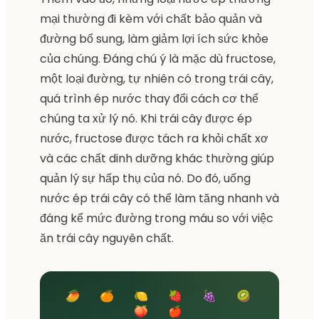
mại thường đi kèm với chất bảo quản và
đường bổ sung, làm giảm lợi ích sức khỏe
của chúng. Đáng chú ý là mặc dù fructose,
một loại đường, tự nhiên có trong trái cây,
quá trình ép nước thay đổi cách cơ thể
chúng ta xử lý nó. Khi trái cây được ép
nước, fructose được tách ra khỏi chất xơ
và các chất dinh dưỡng khác thường giúp
quản lý sự hấp thụ của nó. Do đó, uống
nước ép trái cây có thể làm tăng nhanh và
đáng kể mức đường trong máu so với việc
ăn trái cây nguyên chất.
🥭 🍊 🍋 🍓 🍇 🥝
🍑 🍎