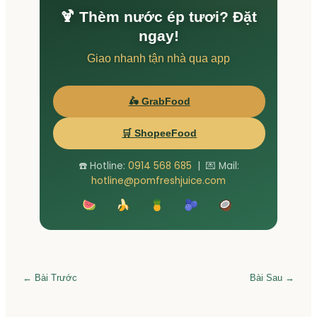
🍹 Thèm nước ép tươi? Đặt
ngay!
Giao nhanh tận nhà qua app
🛵 GrabFood
🛒 ShopeeFood
☎️ Hotline:
0914 568 685
| 💌 Mail:
hotline@pomfreshjuice.com
🍉 🍌 🍍 🫐 🥥
← Bài Trước
Bài Sau →