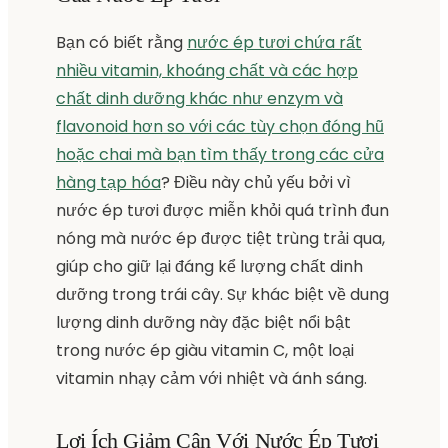
Bạn có biết rằng
nước ép tươi chứa rất
nhiều vitamin, khoáng chất và các hợp
chất dinh dưỡng khác như enzym và
flavonoid hơn so với các tùy chọn đóng hũ
hoặc chai mà bạn tìm thấy trong các cửa
hàng tạp hóa
? Điều này chủ yếu bởi vì
nước ép tươi được miễn khỏi quá trình đun
nóng mà nước ép được tiệt trùng trải qua,
giúp cho giữ lại đáng kể lượng chất dinh
dưỡng trong trái cây. Sự khác biệt về dung
lượng dinh dưỡng này đặc biệt nổi bật
trong nước ép giàu vitamin C, một loại
vitamin nhạy cảm với nhiệt và ánh sáng.
Lợi Ích Giảm Cân Với Nước Ép Tươi