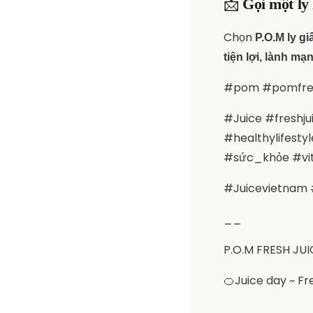
📩
Gọi một ly
Chọn
P.O.M ly g
tiện lợi, lành mạ
#pom #pomfres
#Juice #freshju
#healthylifest
#sức_khỏe #vi
#Juicevietnam
__
P.O.M FRESH JUI
🍊Juice day ~ F
__