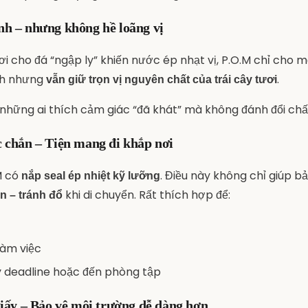
nh – nhưng không hề loãng vị
ơi cho đá “ngập ly” khiến nước ép nhạt vị, P.O.M chỉ cho 
ạnh nhưng
.
vẫn giữ trọn vị nguyên chất của trái cây tươi
những ai thích cảm giác “đã khát” mà không đánh đổi chấ
c chắn – Tiện mang đi khắp nơi
M có
. Điều này không chỉ giúp b
nắp seal ép nhiệt kỹ lưỡng
khi di chuyển. Rất thích hợp để:
àn – tránh đổ
làm việc
 deadline hoặc đến phòng tập
giấy – Bảo vệ môi trường dễ dàng hơn