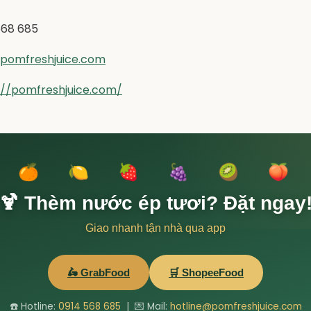
 568 685
@pomfreshjuice.com
://pomfreshjuice.com/
 🍊 🍋 🍓 🍇 🥝 🍑 
🍹 Thèm nước ép tươi? Đặt ngay
Giao nhanh tận nhà qua app
🛵 GrabFood
🛒 ShopeeFood
☎️ Hotline:
0914 568 685
| 💌 Mail:
hotline@pomfreshjuice.com