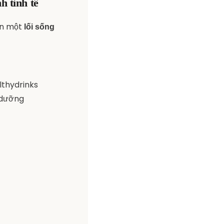
h tinh tế
ọn một
lối sống
lthydrinks
_dưỡng