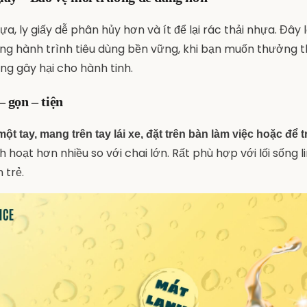
ựa, ly giấy dễ phân hủy hơn và ít để lại rác thải nhựa. Đây
ng hành trình tiêu dùng bền vững, khi bạn muốn thưởng 
g gây hại cho hành tinh.
– gọn – tiện
ột tay, mang trên tay lái xe, đặt trên bàn làm việc hoặc để t
h hoạt hơn nhiều so với chai lớn. Rất phù hợp với lối sống l
 trẻ.