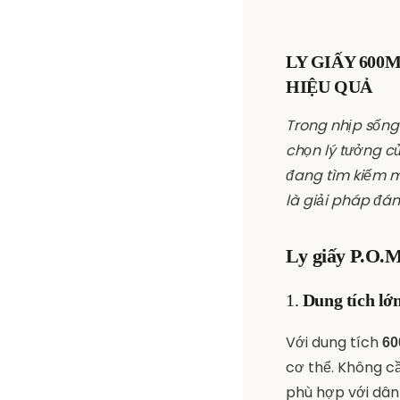
LY GIẤY 600
HIỆU QUẢ
Trong nhịp sống
chọn lý tưởng c
đang tìm kiếm mộ
là giải pháp đán
Ly giấy P.O.M
1.
Dung tích lớn
Với dung tích
60
cơ thể. Không c
phù hợp với dân 