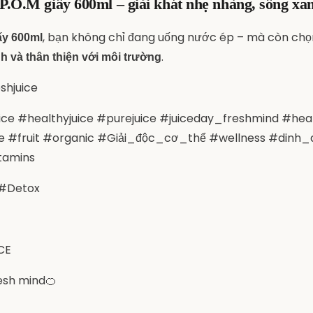
 P.O.M giấy 600ml – giải khát nhẹ nhàng, sống xan
, bạn không chỉ đang uống nước ép – mà còn ch
iấy 600ml
.
nh và thân thiện với môi trường
hjuice
ice #healthyjuice #purejuice #juiceday_freshmind #hea
yle #fruit #organic #Giải_độc_cơ_thể #wellness #dinh
tamins
 #Detox
CE
resh mind🍊