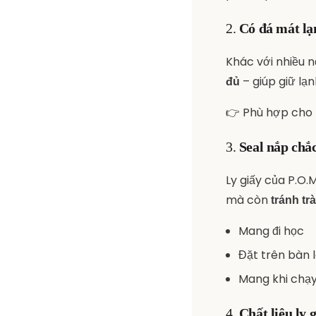
2.
Có đá mát lạ
Khác với nhiều n
– giúp giữ l
đủ
👉 Phù hợp cho 
3.
Seal nắp chắ
Ly giấy của P.O.
mà còn
tránh tr
Mang đi học
Đặt trên bàn 
Mang khi chạy
4.
Chất liệu ly 