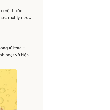
 là một
bước
thức một ly nước
–
rong túi tote
inh hoạt và hiện