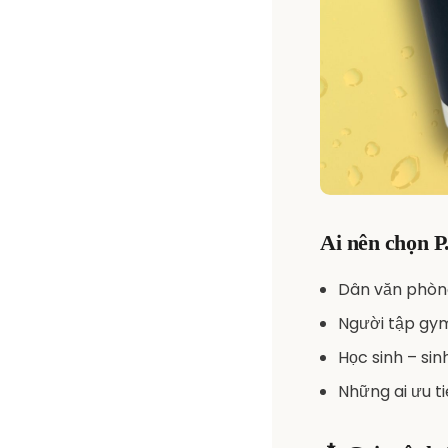
Ai nên chọn P
Dân văn phòng
Người tập gym
Học sinh – si
Những ai ưu t