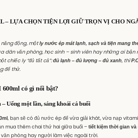
ML – LỰA CHỌN TIỆN LỢI GIỮ TRỌN VỊ CHO NG
 năng động, một
ly nước ép mát lạnh, sạch và tiện mang th
ủa dân văn phòng, học sinh – sinh viên hay những ai bận 
t chiếc ly “đủ tất cả”:
, thì
đủ lạnh – đủ lượng – đủ xanh
P.
g để thử.
 600ml có gì nổi bật?
 – Uống một lần, sảng khoái cả buổi
, bạn sẽ có đủ nước ép để vừa giải khát, vừa nạp vitam
0ml
ần mua thêm chai thứ hai giữa buổi –
tiết kiệm thời gian và
văn phòng hay người làm việc ngoài trời.