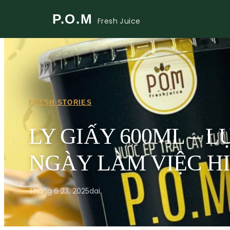
P.O.M
Fresh Juice
FRESH STORIES
LY GIẤY 600ML – L
NGÀY LÀM VIỆC H
Tháng 6 23, 2025
dai