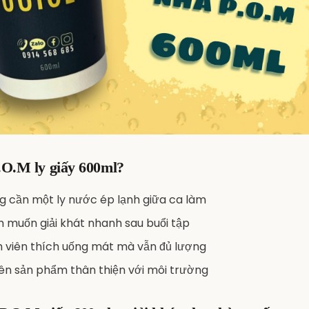
.O.M ly giấy 600ml?
 cần một ly nước ép lạnh giữa ca làm
 muốn giải khát nhanh sau buổi tập
nh viên thích uống mát mà vẫn đủ lượng
iên sản phẩm thân thiện với môi trường