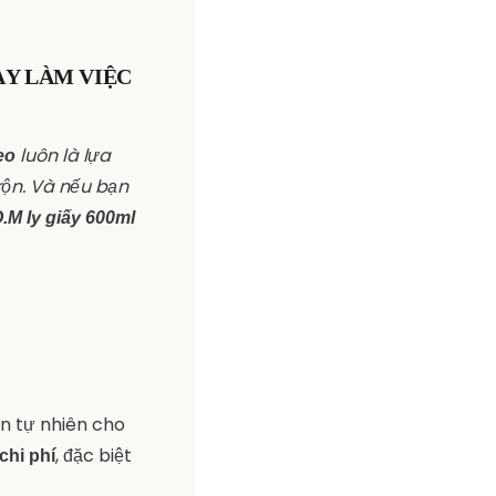
ÀY LÀM VIỆC
luôn là lựa
eo
rộn. Và nếu bạn
O.M ly giấy 600ml
in tự nhiên cho
, đặc biệt
 chi phí